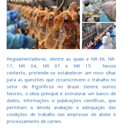
Regulamentadoras, dentre as quais a NR-36, NR-
17, NR 04, NR 07 e NR 15. Nesse
contexto, pretende-se estabelecer um novo olhar
para as questões que circunscrevem o trabalho no
setor de frigoríficos no Brasil. Dentre outros
fatores, a ideia principal é estruturar um banco de
dados, informações e publicações científicas, que
permitam a devida avaliação e adequação das
condições de trabalho nas empresas de abate e
processamento de carnes.