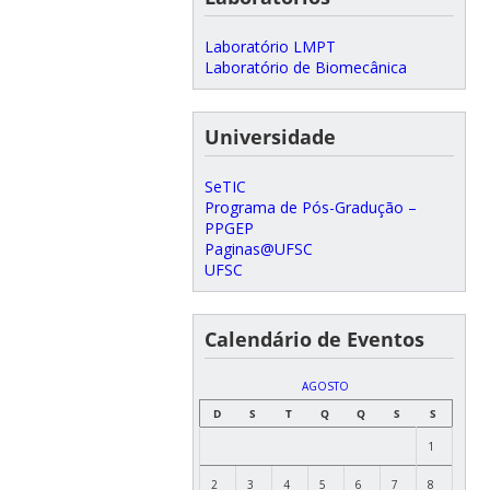
Laboratório LMPT
Laboratório de Biomecânica
Universidade
SeTIC
Programa de Pós-Gradução –
PPGEP
Paginas@UFSC
UFSC
Calendário de Eventos
AGOSTO
D
S
T
Q
Q
S
S
1
2
3
4
5
6
7
8