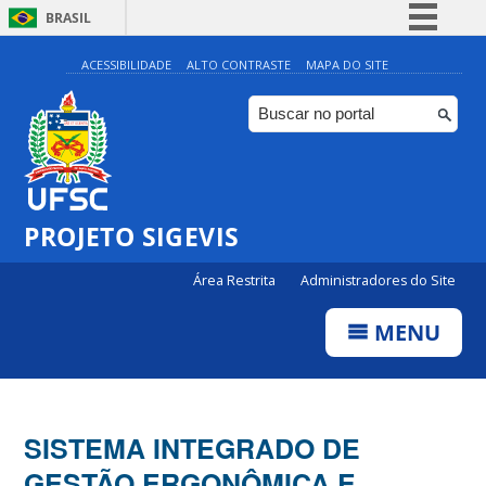
BRASIL
Simplifique!
ACESSIBILIDADE
ALTO CONTRASTE
MAPA DO SITE
Comunica BR
Participe
Acesso à informação
Legislação
PROJETO SIGEVIS
Canais
Área Restrita
Administradores do Site
MENU
SISTEMA INTEGRADO DE
GESTÃO ERGONÔMICA E