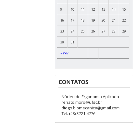
9
10
11
12
13
14
15
16
17
18
19
20
21
22
23
24
25
26
27
28
29
30
31
« nov
CONTATOS
Núcleo de Ergonomia Aplicada
renato.moro@ufsc.br
diogo.biomecanica@gmail.com
Tel. (48) 3721-4776