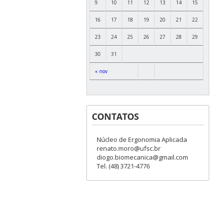
9
10
11
12
13
14
15
16
17
18
19
20
21
22
23
24
25
26
27
28
29
30
31
« nov
CONTATOS
Núcleo de Ergonomia Aplicada
renato.moro@ufsc.br
diogo.biomecanica@gmail.com
Tel. (48) 3721-4776