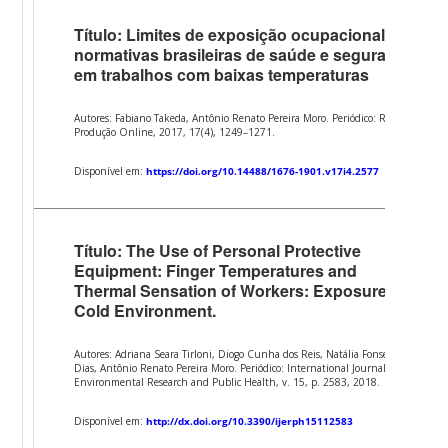
Título: Limites de exposição ocupacional das
normativas brasileiras de saúde e segurança
em trabalhos com baixas temperaturas
Autores: Fabiano Takeda, Antônio Renato Pereira Moro. Periódico: Revista
Produção Online, 2017, 17(4), 1249–1271.
Disponível em:
https://doi.org/10.14488/1676-1901.v17i4.2577
Título: The Use of Personal Protective
Equipment: Finger Temperatures and
Thermal Sensation of Workers: Exposure to
Cold Environment.
Autores: Adriana Seara Tirloni, Diogo Cunha dos Reis, Natália Fonseca
Dias, Antônio Renato Pereira Moro. Periódico: International Journal of
Environmental Research and Public Health, v. 15, p. 2583, 2018.
Disponível em:
http://dx.doi.org/10.3390/ijerph15112583