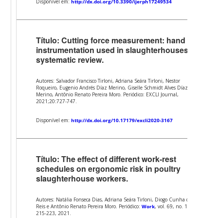
Disponível em:
http://dx.doi.org/10.3390/ijerph17249534
Título: Cutting force measurement: hand tool
instrumentation used in slaughterhouses – a
systematic review.
Autores: Salvador Francisco Tirloni, Adriana Seára Tirloni, Nestor
Roqueiro, Eugenio Andrés Díaz Merino, Giselle Schmidt Alves Díaz
Merino, Antônio Renato Pereira Moro. Periódico: EXCLI Journal,
2021;20:727-747.
Disponível em:
http://dx.doi.org/10.17179/excli2020-3167
Título: The effect of different work-rest
schedules on ergonomic risk in poultry
slaughterhouse workers.
Autores: Natália Fonseca Dias, Adriana Seára Tirloni, Diogo Cunha dos
Reis e Antônio Renato Pereira Moro.
Periódico:
Work
, vol. 69, no. 1, pp.
215-223, 2021.