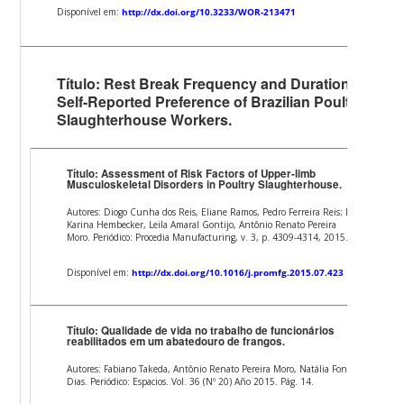
Disponível em:
http://dx.doi.org/10.3233/WOR-213471
Título: Rest Break Frequency and Duration:
Self-Reported Preference of Brazilian Poultry
Slaughterhouse Workers.
Título: Assessment of Risk Factors of Upper-limb
Musculoskeletal Disorders in Poultry Slaughterhouse.
Autores: Diogo Cunha dos Reis, Eliane Ramos, Pedro Ferreira Reis; Paula
Karina Hembecker, Leila Amaral Gontijo, Antônio Renato Pereira
Moro. Periódico: Procedia Manufacturing, v. 3, p. 4309-4314, 2015.
Disponível em:
http://dx.doi.org/10.1016/j.promfg.2015.07.423
Título: Qualidade de vida no trabalho de funcionários
reabilitados em um abatedouro de frangos.
Autores: Fabiano Takeda, Antônio Renato Pereira Moro, Natália Fonseca
Dias. Periódico: Espacios. Vol. 36 (Nº 20) Año 2015. Pág. 14.