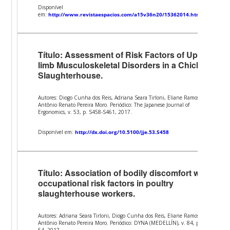
Disponível
em:
http://www.revistaespacios.com/a15v36n20/15362014.html
Título: Assessment of Risk Factors of Upper-
limb Musculoskeletal Disorders in a Chicken
Slaughterhouse.
Autores: Diogo Cunha dos Reis, Adriana Seara Tirloni, Eliane Ramos,
Antônio Renato Pereira Moro. Periódico: The Japanese Journal of
Ergonomics, v. 53, p. S458-S461, 2017.
Disponível em:
http://dx.doi.org/10.5100/jje.53.S458
Título: Association of bodily discomfort with
occupational risk factors in poultry
slaughterhouse workers.
Autores: Adriana Seara Tirloni, Diogo Cunha dos Reis, Eliane Ramos,
Antônio Renato Pereira Moro. Periódico: DYNA (MEDELLÍN), v. 84, p. 49-
54, 2017.