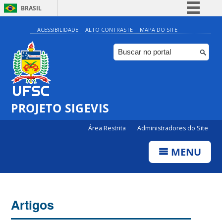
BRASIL
Simplifique!
ACESSIBILIDADE
ALTO CONTRASTE
MAPA DO SITE
Comunica BR
Participe
Acesso à informação
Legislação
PROJETO SIGEVIS
Canais
Área Restrita
Administradores do Site
MENU
Artigos