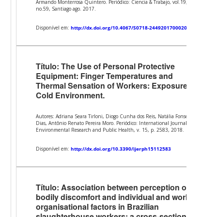
Armando Monterrosa Quintero. Periódico: Ciencia & Trabajo, vol.19,
no.59, Santiago ago. 2017.
Disponível em:
http://dx.doi.org/10.4067/S0718-24492017000200120
Título: The Use of Personal Protective
Equipment: Finger Temperatures and
Thermal Sensation of Workers: Exposure to
Cold Environment.
Autores: Adriana Seara Tirloni, Diogo Cunha dos Reis, Natália Fonseca
Dias, Antônio Renato Pereira Moro. Periódico: International Journal of
Environmental Research and Public Health, v. 15, p. 2583, 2018.
Disponível em:
http://dx.doi.org/10.3390/ijerph15112583
Título: Association between perception of
bodily discomfort and individual and work
organisational factors in Brazilian
slaughterhouse workers: a cross-sectional