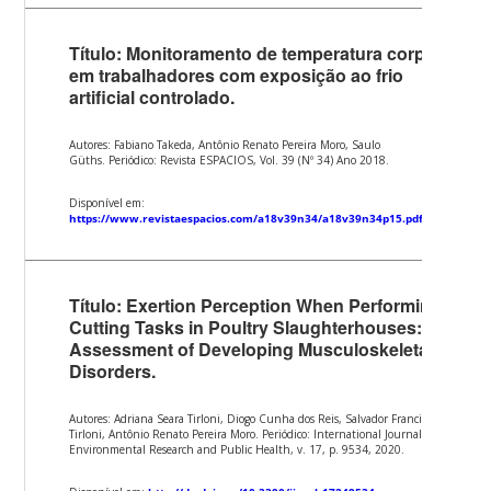
Título: Monitoramento de temperatura corporal
em trabalhadores com exposição ao frio
artificial controlado.
Autores: Fabiano Takeda, Antônio Renato Pereira Moro, Saulo
Güths. Periódico: Revista ESPACIOS, Vol. 39 (Nº 34) Ano 2018.
Disponível em:
https://www.revistaespacios.com/a18v39n34/a18v39n34p15.pdf
Título: Exertion Perception When Performing
Cutting Tasks in Poultry Slaughterhouses: Risk
Assessment of Developing Musculoskeletal
Disorders.
Autores: Adriana Seara Tirloni, Diogo Cunha dos Reis, Salvador Francisco
Tirloni, Antônio Renato Pereira Moro. Periódico: International Journal of
Environmental Research and Public Health, v. 17, p. 9534, 2020.