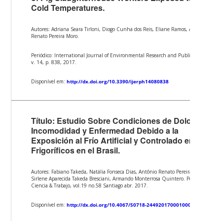
Cold Temperatures.
Autores: Adriana Seara Tirloni, Diogo Cunha dos Reis, Eliane Ramos, Antônio
Renato Pereira Moro.
Periódico: International Journal of Environmental Research and Public Health,
v. 14, p. 838, 2017.
Disponível em:
http://dx.doi.org/10.3390/ijerph14080838
Título: Estudio Sobre Condiciones de Dolor,
Incomodidad y Enfermedad Debido a la
Exposición al Frío Artificial y Controlado em
Frigoríficos en el Brasil.
Autores: Fabiano Takeda, Natália Fonseca Dias, Antônio Renato Pereira Moro,
Sirlene Aparecida Takeda Bresciani, Armando Monterrosa Quintero. Periódico:
Ciencia & Trabajo, vol.19 no.58 Santiago abr. 2017.
Disponível em:
http://dx.doi.org/10.4067/S0718-24492017000100014