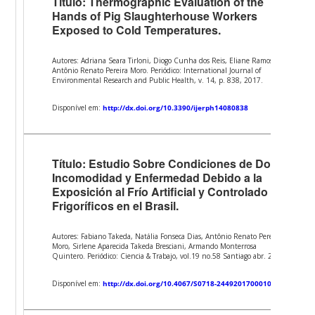
Título: Thermographic Evaluation of the
Hands of Pig Slaughterhouse Workers
Exposed to Cold Temperatures.
Autores: Adriana Seara Tirloni, Diogo Cunha dos Reis, Eliane Ramos,
Antônio Renato Pereira Moro. Periódico: International Journal of
Environmental Research and Public Health, v. 14, p. 838, 2017.
Disponível em:
http://dx.doi.org/10.3390/ijerph14080838
Título: Estudio Sobre Condiciones de Dolor,
Incomodidad y Enfermedad Debido a la
Exposición al Frío Artificial y Controlado em
Frigoríficos en el Brasil.
Autores: Fabiano Takeda, Natália Fonseca Dias, Antônio Renato Pereira
Moro, Sirlene Aparecida Takeda Bresciani, Armando Monterrosa
Quintero. Periódico: Ciencia & Trabajo, vol.19 no.58 Santiago abr. 2017.
Disponível em:
http://dx.doi.org/10.4067/S0718-24492017000100014