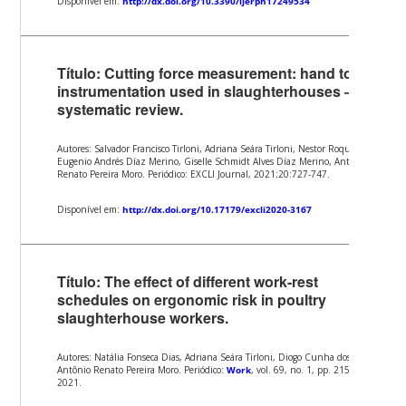
Disponível em:
http://dx.doi.org/10.3390/ijerph17249534
Título: Cutting force measurement: hand tool
instrumentation used in slaughterhouses – a
systematic review.
Autores: Salvador Francisco Tirloni, Adriana Seára Tirloni, Nestor Roqueiro,
Eugenio Andrés Díaz Merino, Giselle Schmidt Alves Díaz Merino, Antônio
Renato Pereira Moro. Periódico: EXCLI Journal, 2021;20:727-747.
Disponível em:
http://dx.doi.org/10.17179/excli2020-3167
Título: The effect of different work-rest
schedules on ergonomic risk in poultry
slaughterhouse workers.
Autores: Natália Fonseca Dias, Adriana Seára Tirloni, Diogo Cunha dos Reis e
Antônio Renato Pereira Moro.
Periódico:
Work
, vol. 69, no. 1, pp. 215-223,
2021.