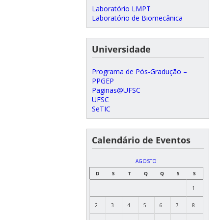
Laboratório LMPT
Laboratório de Biomecânica
Universidade
Programa de Pós-Gradução –
PPGEP
Paginas@UFSC
UFSC
SeTIC
Calendário de Eventos
AGOSTO
D
S
T
Q
Q
S
S
1
2
3
4
5
6
7
8