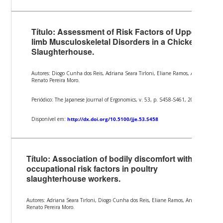
Título: Assessment of Risk Factors of Upper-
limb Musculoskeletal Disorders in a Chicken
Slaughterhouse.
Autores: Diogo Cunha dos Reis, Adriana Seara Tirloni, Eliane Ramos, Antônio
Renato Pereira Moro.
Periódico: The Japanese Journal of Ergonomics, v. 53, p. S458-S461, 2017.
Disponível em:
http://dx.doi.org/10.5100/jje.53.S458
Título: Association of bodily discomfort with
occupational risk factors in poultry
slaughterhouse workers.
Autores: Adriana Seara Tirloni, Diogo Cunha dos Reis, Eliane Ramos, Antônio
Renato Pereira Moro.