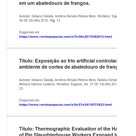
em um abatedouro de frangos.
Autores: Fabiano Takeda, Antônio Renato Pereira Moro. Periódico: Espacios. Vol.
36 (Nº 20) Año 2015. Pág. 12.
Disponível em:
https://www.revistaespacios.com/a15v36n20/15362012.html
Título: Exposição ao frio artificial controlado em
ambiente de cortes de abatedouro de frangos.
Autores: Fabiano Takeda, Antônio Renato Pereira Moro, Natália Fonseca Dias,
Willians Fabricio Cordeiro. Periódico: Espacios. Vol. 37 (Nº 34) Año 2016. Pág.
23.
Disponível em:
https://www.revistaespacios.com/a16v37n34/16373423.html
Título: Thermographic Evaluation of the Hands
of Pig Slaughterhouse Workers Exposed to