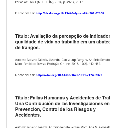
Periódico: DYNA (MEDELLÍN), v. 84, p. 49-54, 2017.
Disponível em:
http://dx.doi.org/10.15446/dyna.v84n202.62168
Título: Avaliação da percepção de indicadores de
qualidade de vida no trabalho em um abatedouro
de frangos.
Autores: Fabiano Takeda, Lizandra Garcia Lupi Vergara, Antônio Renato Pereira
Moro. Periódico: Revista Produção Online, 2017, 17(2), 440–462.
Disponível em:
https://doi.org/10.14488/1676-1901.v17i2.2372
Título: Fallas Humanas y Accidentes de Trabajo:
Una Contribución de las Investigaciones en
Prevención, Control de los Riesgos y
Accidentes.
Autores: Fabiano Takeda, Antônio Renato Pereira Moro, Ana M. Gonzales,