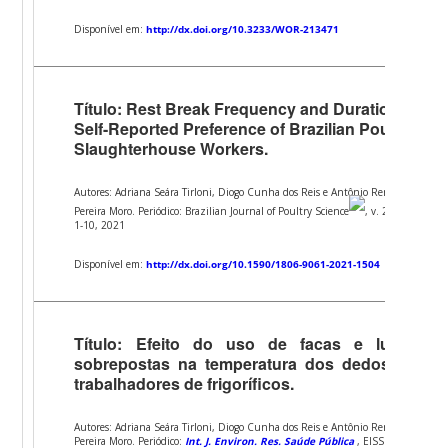
Disponível em:
http://dx.doi.org/10.3233/WOR-213471
Título: Rest Break Frequency and Duration:
Self-Reported Preference of Brazilian Poultry
Slaughterhouse Workers.
Autores: Adriana Seára Tirloni, Diogo Cunha dos Reis e Antônio Renato
Pereira Moro. Periódico: Brazilian Journal of Poultry Science
, v. 23, p.
1-10, 2021
Disponível em:
http://dx.doi.org/10.1590/1806-9061-2021-1504
Título: Efeito do uso de facas e luvas
sobrepostas na temperatura dos dedos de
trabalhadores de frigoríficos.
Autores: Adriana Seára Tirloni, Diogo Cunha dos Reis e Antônio Renato
Pereira Moro. Periódico:
Int. J. Environ. Res. Saúde Pública
, EISSN