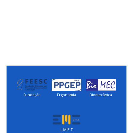
Fundação
Ergonomia
Biomecânica
L M P T