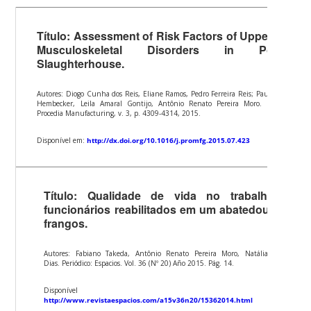
Título: Assessment of Risk Factors of Upper-limb
Musculoskeletal Disorders in Poultry
Slaughterhouse.
Autores: Diogo Cunha dos Reis, Eliane Ramos, Pedro Ferreira Reis; Paula Karina
Hembecker, Leila Amaral Gontijo, Antônio Renato Pereira Moro. Periódico:
Procedia Manufacturing, v. 3, p. 4309-4314, 2015.
Disponível em:
http://dx.doi.org/10.1016/j.promfg.2015.07.423
Título: Qualidade de vida no trabalho de
funcionários reabilitados em um abatedouro de
frangos.
Autores: Fabiano Takeda, Antônio Renato Pereira Moro, Natália Fonseca
Dias. Periódico: Espacios. Vol. 36 (Nº 20) Año 2015. Pág. 14.
Disponível em:
http://www.revistaespacios.com/a15v36n20/15362014.html