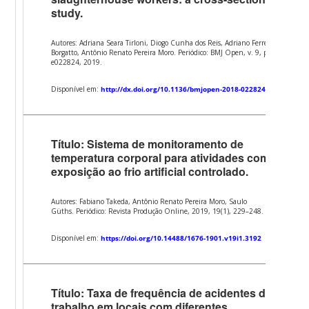
study.
Autores: Adriana Seara Tirloni, Diogo Cunha dos Reis, Adriano Ferreti
Borgatto, Antônio Renato Pereira Moro. Periódico: BMJ Open, v. 9, p.
e022824, 2019.
Disponível em:
http://dx.doi.org/10.1136/bmjopen-2018-022824
Título: Sistema de monitoramento de
temperatura corporal para atividades com
exposição ao frio artificial controlado.
Autores: Fabiano Takeda, Antônio Renato Pereira Moro, Saulo
Güths. Periódico: Revista Produção Online, 2019, 19(1), 229–248.
Disponível em:
https://doi.org/10.14488/1676-1901.v19i1.3192
Título: Taxa de frequência de acidentes de
trabalho em locais com diferentes