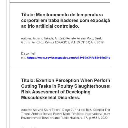
Título: Monitoramento de temperatura
corporal em trabalhadores com exposição
ao frio artificial controlado.
Autores: Fabiano Takeda, Antônio Renato Pereira Moro, Saulo
Güths. Periódico: Revista ESPACIOS, Vol. 39 (Nº 34) Ano 2018.
Disponível
em:
https://www.revistaespacios.com/a18v39n34/a18v39n34p15.pdf
Título: Exertion Perception When Performing
Cutting Tasks in Poultry Slaughterhouses:
Risk Assessment of Developing
Musculoskeletal Disorders.
Autores: Adriana Seara Tirloni, Diogo Cunha dos Reis, Salvador Francisco
Tirloni, Antônio Renato Pereira Moro. Periódico: International Journal of
Environmental Research and Public Health, v. 17, p. 9534, 2020.