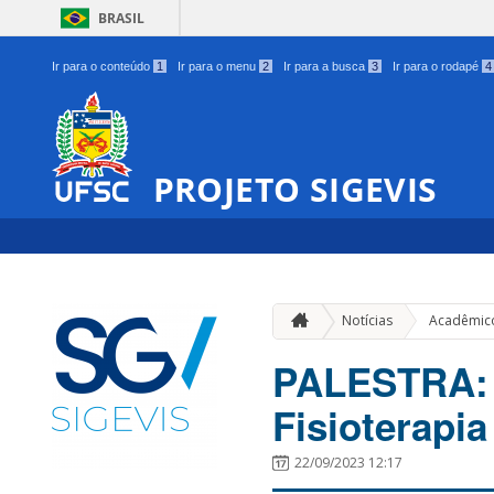
BRASIL
Ir para o conteúdo
1
Ir para o menu
2
Ir para a busca
3
Ir para o rodapé
4
PROJETO SIGEVIS
Notícias
Acadêmic
PALESTRA: 1
Fisioterapia
22/09/2023 12:17