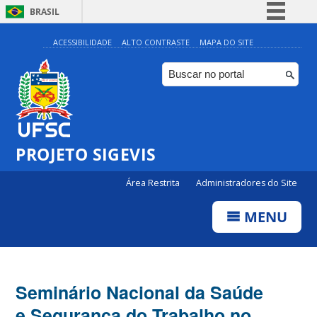
BRASIL
Simplifique!
ACESSIBILIDADE
ALTO CONTRASTE
MAPA DO SITE
Comunica BR
Participe
Acesso à informação
Legislação
PROJETO SIGEVIS
Canais
Área Restrita
Administradores do Site
MENU
Seminário Nacional da Saúde
e Segurança do Trabalho no