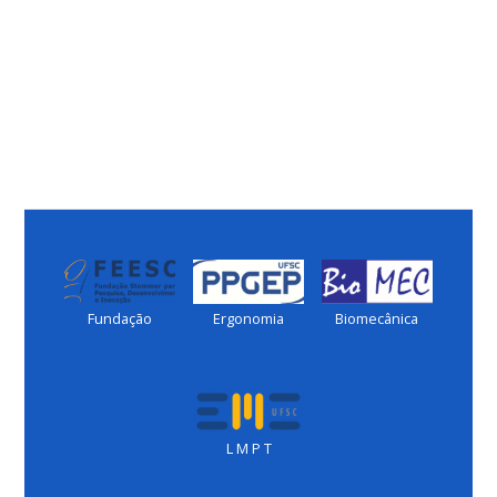
Fundação
Ergonomia
Biomecânica
L M P T