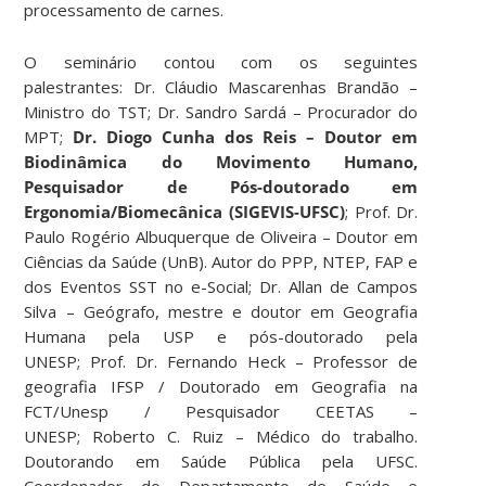
processamento de carnes.
O seminário contou com os seguintes
palestrantes: Dr. Cláudio Mascarenhas Brandão –
Ministro do TST; Dr. Sandro Sardá – Procurador do
MPT;
Dr. Diogo Cunha dos Reis – Doutor em
Biodinâmica do Movimento Humano,
Pesquisador de Pós-doutorado em
Ergonomia/Biomecânica (SIGEVIS-UFSC)
; Prof. Dr.
Paulo Rogério Albuquerque de Oliveira – Doutor em
Ciências da Saúde (UnB). Autor do PPP, NTEP, FAP e
dos Eventos SST no e-Social; Dr. Allan de Campos
Silva – Geógrafo, mestre e doutor em Geografia
Humana pela USP e pós-doutorado pela
UNESP; Prof. Dr. Fernando Heck – Professor de
geografia IFSP / Doutorado em Geografia na
FCT/Unesp / Pesquisador CEETAS –
UNESP; Roberto C. Ruiz – Médico do trabalho.
Doutorando em Saúde Pública pela UFSC.
Coordenador do Departamento de Saúde e