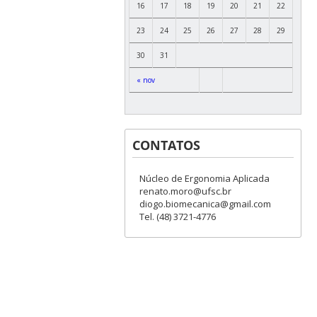
16
17
18
19
20
21
22
23
24
25
26
27
28
29
30
31
« nov
CONTATOS
Núcleo de Ergonomia Aplicada
renato.moro@ufsc.br
diogo.biomecanica@gmail.com
Tel. (48) 3721-4776