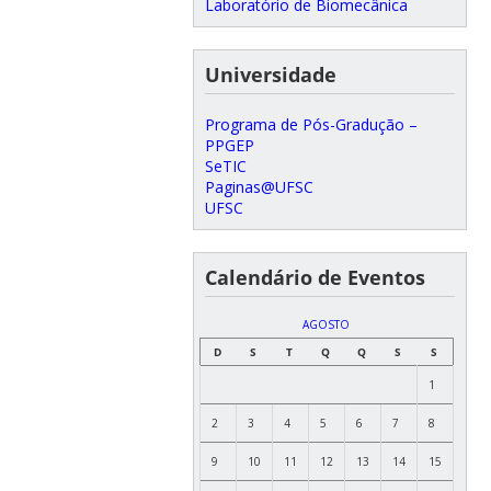
Laboratório de Biomecânica
Universidade
Programa de Pós-Gradução –
PPGEP
SeTIC
Paginas@UFSC
UFSC
Calendário de Eventos
AGOSTO
D
S
T
Q
Q
S
S
1
2
3
4
5
6
7
8
9
10
11
12
13
14
15