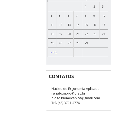
1
2
3
4
5
6
7
8
9
10
11
12
13
14
15
16
17
18
19
20
21
22
23
24
25
26
27
28
29
« nov
CONTATOS
Núcleo de Ergonomia Aplicada
renato.moro@ufsc.br
diogo.biomecanica@gmail.com
Tel. (48) 3721-4776