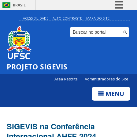
BRASIL
Simplifique!
ACESSIBILIDADE
ALTO CONTRASTE
MAPA DO SITE
Comunica BR
Participe
Acesso à informação
Legislação
PROJETO SIGEVIS
Canais
Área Restrita
Administradores do Site
MENU
SIGEVIS na Conferência
Internacional AHFE 2024