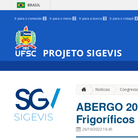
BRASIL
Ir para o conteúdo
1
Ir para o menu
2
Ir para a busca
3
Ir para o rodapé
4
PROJETO SIGEVIS
Notícias
Congress
ABERGO 202
Frigoríficos
26/10/2023 16:45