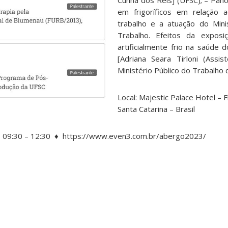
Cunha dos Reis] (UFSC); – Pan
em frigoríficos em relação 
trabalho e a atuação do Mini
Tra
balho. Efeitos da expos
artificialmente frio na saúde 
[Adriana Seara Tirloni (Assi
Ministério Público do Trabalho 
Local: Majestic Palace Hotel – F
Santa Catarina – Brasil
 09:30 – 12:30 ♦
https://www.even3.com.br/abergo2023/