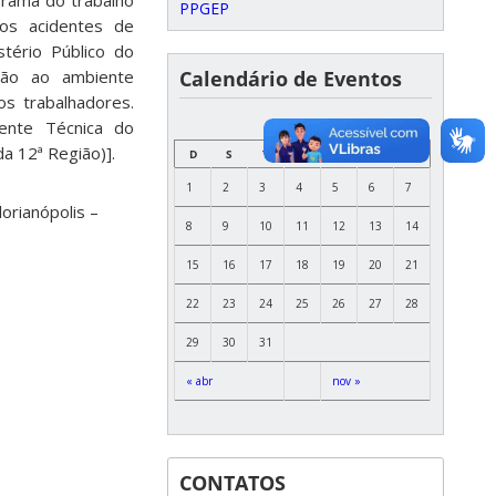
orama do trabalho
PPGEP
aos acidentes de
stério Público do
ição ao ambiente
Calendário de Eventos
dos trabalhadores.
stente Técnica do
OUTUBRO
da 12ª Região)].
D
S
T
Q
Q
S
S
1
2
3
4
5
6
7
lorianópolis –
8
9
10
11
12
13
14
15
16
17
18
19
20
21
22
23
24
25
26
27
28
29
30
31
« abr
nov »
CONTATOS