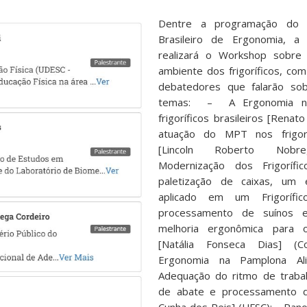
Dentre a programação do X
Brasileiro de Ergonomia, a
realizará o Workshop sobre
ambiente dos frigoríficos, co
debatedores que falarão so
temas: – A Ergonomia no
frigoríficos brasileiros [Rena
atuação do MPT nos frigoríf
[Lincoln Roberto Nobreg
Modernização dos Frigoríf
paletização de caixas, um
aplicado em um Frigoríf
processamento de suínos 
melhoria ergonômica para o
[Natália Fonseca Dias] (C
Ergonomia na Pamplona Ali
Adequação do ritmo de trabal
de abate e processamento d